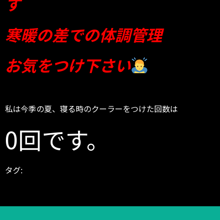
す
寒暖の差での体調管理
お気をつけ下さい
私は今季の夏、寝る時のクーラーをつけた回数は
0回です。
タグ:
8月 夏 サマー
BODYGARAGE
ダイエット シェイプ
アップ 減量 スリム
トレーニング 筋トレ 運動
パーソ
ナル パーソナルジム パーソナルトレーナー トレーニ
ング
富山県 高岡市 東中川町 ヒノキビル