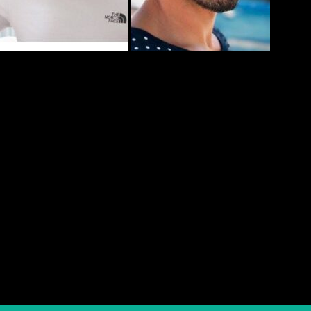
 減量 スリム
トレーニング 筋トレ 運動
パーソナル パー