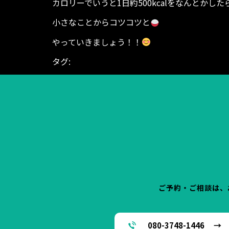
カロリーでいうと1日約500kcalをなんとかし
小さなことからコツコツと
やっていきましょう！！
タグ:
BODYGARAGE
ダイエット シェイプアップ
ング
富山県 高岡市 東中川町 ヒノキビル
ご予約・ご相談は、
080-3748-1446 