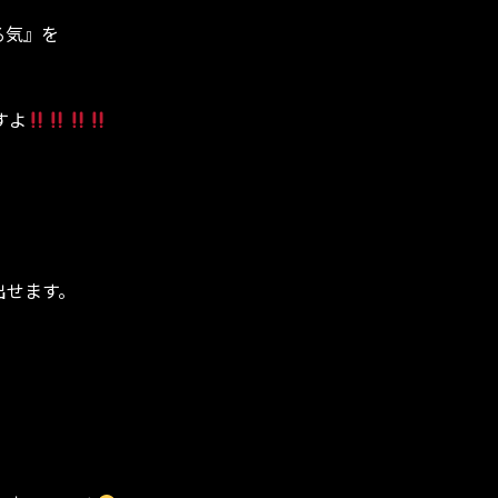
る気』を
すよ
出せます。