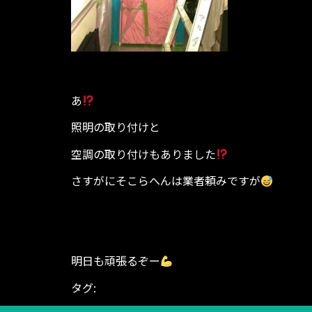
あ
照明の取り付けと
空調の取り付けもありました
さすがにそこらへんは業者頼みですが
明日も頑張るぞー
タグ:
BODYGARAGE
ダイエット シェイプアップ
ング
中川 東中川 年金事務所 ココス おた