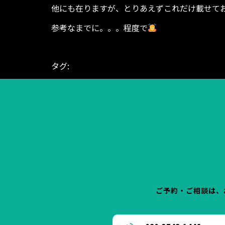
他にも在りますが、とりあえずこれだけ載せて
参考なまでに。。。程度で
タグ:
BODYGARAGE
ダイエット シェイプアップ
ング
富山県 高岡市 鐘紡町
ご予約・ご相談は、