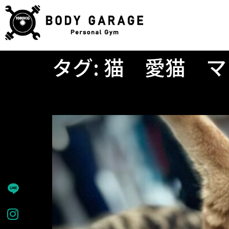
タグ:
猫 愛猫 マ
愛猫たち