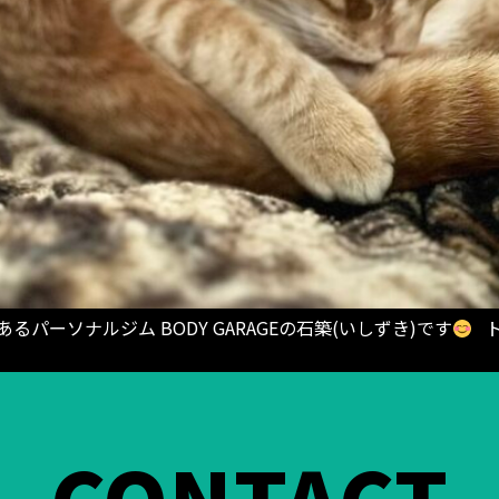
るパーソナルジム BODY GARAGEの石築(いしずき)です
ト
CONTACT