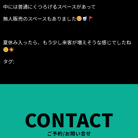
中には普通にくつろげるスペースがあって
無人販売のスペースもありました
夏休み入ったら、もう少し来客が増えそうな感じでしたね
タグ:
BODYGARAGE
ダイエット シェイプアップ 減量 ス
リム
トレーニング 筋トレ 運動
パーソナル パーソナル
ジム パーソナルトレーナー トレーニング
富山県 高岡
市 東中川町 ヒノキビル
CONTACT
ご予約/お問い合せ