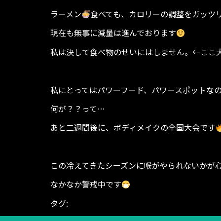
ラーメン
食べても、カロリーの調整をガッツ
現在も無事に減量は進んでおります
私は決して食べ物のせいにはしません。←ここ
私にとってはパワーフード、パワースポットな
何が？？って…
あと二週間後に、ボディメイクの全国大会です
この冷えてきたシーズンに喉がやられないかが
なかなか警戒中です
タグ:
BODYGARAGE
お祝い ラーメン 豚豚炉 
レ 運動
パーソナル パーソナルジム パーソ