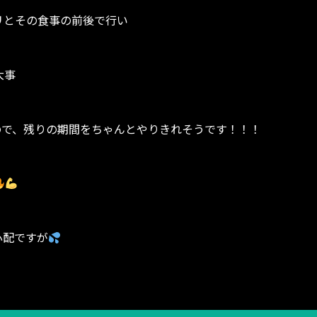
リとその食事の前後で行い
大事
ので、残りの期間をちゃんとやりきれそうです！！！
心配ですが
パワー
スポーツジム スポーツクラブ ジム
ダイエット シェ
ナルトレーナー トレーニング
富山県 高岡市 東中川町 ヒ