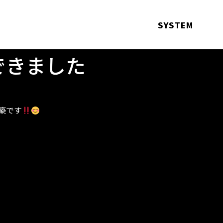
SYSTEM
できました
石築です