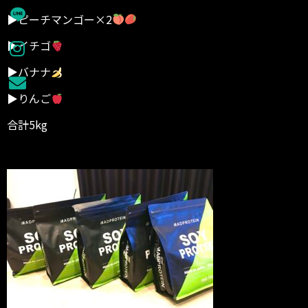
▶︎ピーチマンゴー×2
▶︎イチゴ
▶︎バナナ
▶︎りんご
合計5kg