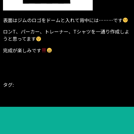
表面はジムのロゴをドームと入れて背中には………です
ロンT、パーカー、トレーナー、Tシャツを一通り作成しよ
うと思ってます
完成が楽しみです
タグ:
1月
2023年
blog
うさぎ
インストラクター
シェイプアッ
プ
ダイエット
トレーナー
パーソナル
パーソナルジム
パーソ
ナルトレーナー
パーソナルトレーニング
フィットネス
ブロ
グ
卯年
地域貢献
富山県
減量
筋肉
鐘紡町
高岡市